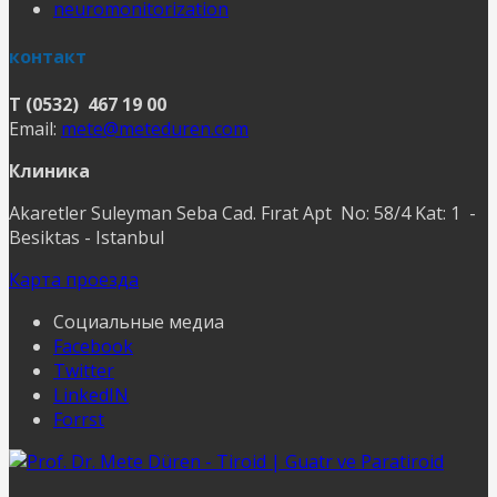
neuromonitorization
контакт
T (0532) 467 19 00
Email:
mete@meteduren.com
Клиника
Akaretler Suleyman Seba Cad. Fırat Apt No: 58/4 Kat: 1 -
Besiktas - Istanbul
Карта проезда
Социальные медиа
Facebook
Twitter
LinkedIN
Forrst